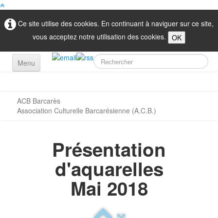
Ce site utilise des cookies. En continuant à naviguer sur ce site,
vous acceptez notre utilisation des cookies.
OK
Menu
Accueil
Nos Activités
ACB Barcarès
▼
Association Culturelle Barcarésienne (A.C.B.)
Contact
Présentation
d'aquarelles
Mai 2018